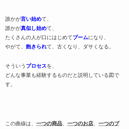
誰かが
言い始め
て、
誰かが
真似し始め
て、
たくさんの人が口にはじめて
ブーム
になり、
やがて、
飽きられ
て、古くなり、ダサくなる。
そういう
プロセス
を、
どんな事業も経験するものだと説明している図で
す。
この曲線は、
一つの商品
、
一つのお店
、
一つのブ